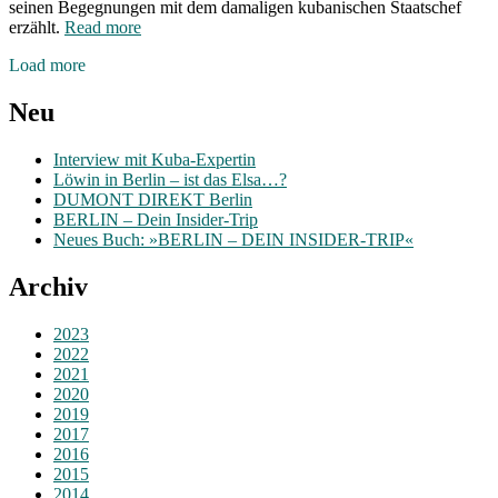
seinen Begegnungen mit dem damaligen kubanischen Staatschef
erzählt.
Read more
Posts
Load more
navigation
Neu
Interview mit Kuba-Expertin
Löwin in Berlin – ist das Elsa…?
DUMONT DIREKT Berlin
BERLIN – Dein Insider-Trip
Neues Buch: »BERLIN – DEIN INSIDER-TRIP«
Archiv
2023
2022
2021
2020
2019
2017
2016
2015
2014