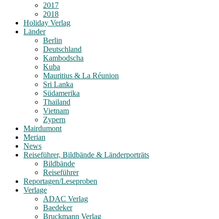
2017
2018
Holiday Verlag
Länder
Berlin
Deutschland
Kambodscha
Kuba
Mauritius & La Réunion
Sri Lanka
Südamerika
Thailand
Vietnam
Zypern
Mairdumont
Merian
News
Reiseführer, Bildbände & Länderporträts
Bildbände
Reiseführer
Reportagen/Leseproben
Verlage
ADAC Verlag
Baedeker
Bruckmann Verlag