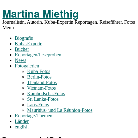
Toggle
Martina Miethig
Menu
Journalistin, Autorin, Kuba-Expertin Reportagen, Reiseführer, Fotos
Menu
Biografie
Kuba-Experte
Bücher
Reportagen/Leseproben
News
Fotogalerien
Kuba-Fotos
Berlin-Fotos
Thailand-Fotos
Vietnam-Fotos
Kambodscha-Fotos
Sri Lanka-Fotos
Laos-Fotos
Mauritius- und La Réunion-Fotos
Reportage-Themen
Länder
english