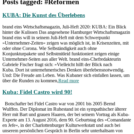
Posts tagged: #Reformen
KUBA: Die Kunst des Überlebens
brand eins Wirtschaftsmagazin, Juli-Heft 2020: KUBA: Ein Blick
hinter die Kulissen Das angesehene Hamburger Wirtschaftsmagazin
brand eins will in seinem Juli-Heft mit dem Schwerpunkt
»Unternehmer-Zeiten« zeigen was möglich ist, in Krisenzeiten, mit
oder ohne Corona. Wie Selbständigkeit auch ohne
Konjunkturpakete und Selbstmitleid funktioniert zeigen einige
Unternehmer-Seiten aus aller Welt. brand eins-Chefredakteurin
Gabriele Fischer fragt sich: »Vielleicht hilft der Blick nach
Kuba. Dort ist unternehmerisches Denken überlebensnotwendig.
Und: Die Freude am Leben. Was Kubaner sich einfallen lassen, um
über die Runden zu kommen,
Read more
Kuba: Fidel Castro wird 90!
Botschafter bei Fidel Castro war von 2001 bis 2005 Bernd
Wulffen. Der Diplomat im Ruhestand ist ein sympathischer älterer
Herr mit Bart und grauen Haaren, der bei seinem Vortrag als Kuba-
Experte am 13. August 2016, dem 90. Geburtstag des »Comandante
en Jefe«, in der Charlottenburger Kulturwerkstatt und auch bei
unserem persönlichen Gespräch in Berlin sehr unterhaltsam von