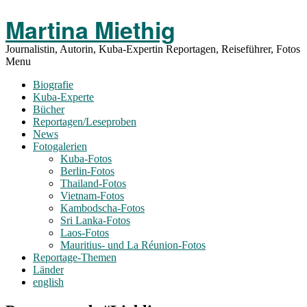
Toggle
Martina Miethig
Menu
Journalistin, Autorin, Kuba-Expertin Reportagen, Reiseführer, Fotos
Menu
Biografie
Kuba-Experte
Bücher
Reportagen/Leseproben
News
Fotogalerien
Kuba-Fotos
Berlin-Fotos
Thailand-Fotos
Vietnam-Fotos
Kambodscha-Fotos
Sri Lanka-Fotos
Laos-Fotos
Mauritius- und La Réunion-Fotos
Reportage-Themen
Länder
english