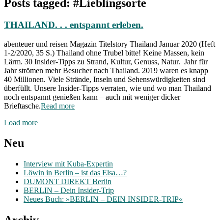
Posts tagged: #Lieblingsorte
THAILAND. . . entspannt erleben.
abenteuer und reisen Magazin Titelstory Thailand Januar 2020 (Heft
1-2/2020, 35 S.) Thailand ohne Trubel bitte! Keine Massen, kein
Lärm. 30 Insider-Tipps zu Strand, Kultur, Genuss, Natur. Jahr für
Jahr strömen mehr Besucher nach Thailand. 2019 waren es knapp
40 Millionen. Viele Strände, Inseln und Sehenswürdigkeiten sind
überfüllt. Unsere Insider-Tipps verraten, wie und wo man Thailand
noch entspannt genießen kann – auch mit weniger dicker
Brieftasche.
Read more
Posts
Load more
navigation
Neu
Interview mit Kuba-Expertin
Löwin in Berlin – ist das Elsa…?
DUMONT DIREKT Berlin
BERLIN – Dein Insider-Trip
Neues Buch: »BERLIN – DEIN INSIDER-TRIP«