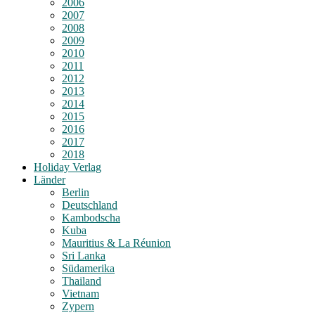
2006
2007
2008
2009
2010
2011
2012
2013
2014
2015
2016
2017
2018
Holiday Verlag
Länder
Berlin
Deutschland
Kambodscha
Kuba
Mauritius & La Réunion
Sri Lanka
Südamerika
Thailand
Vietnam
Zypern