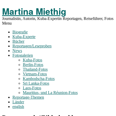
Toggle
Martina Miethig
Menu
Journalistin, Autorin, Kuba-Expertin Reportagen, Reiseführer, Fotos
Menu
Biografie
Kuba-Experte
Bücher
Reportagen/Leseproben
News
Fotogalerien
Kuba-Fotos
Berlin-Fotos
Thailand-Fotos
Vietnam-Fotos
Kambodscha-Fotos
Sri Lanka-Fotos
Laos-Fotos
Mauritius- und La Réunion-Fotos
Reportage-Themen
Länder
english