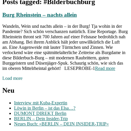
Posts tagged: #Bilderbuchburg
Burg Rheinstein – nachts allein
Wandeln, Wein und nachts allein – in der Burg! Tja wohin in der
Pandemie? Sich schön verschanzen natürlich. Eine Reportage. Burg
Rheinstein thront seit 700 Jahren auf einer Felsnase bedrohlich nah
am Abhang. Bei ihrem Anblick hält jeder unwillkürlich die Luft
an. Eine Augenweide mit lauter Türmchen und Zinnen. Wie
verlockend wäre eine spätmittelalterliche Zeitreise als Burgdame in
diese Bilderbuch-Burg – mit modernen Raubrittern, guten
Burggeistern und Düsenjäger-Spuk. Schaurig schön, wie sich das
im oberen Mittelrheintal gehört! LESEPROBE-1
Read more
Posts
Load more
navigation
Neu
Interview mit Kuba-Expertin
Löwin in Berlin – ist das Elsa…?
DUMONT DIREKT Berlin
BERLIN – Dein Insider-Trip
Neues Buch: »BERLIN – DEIN INSIDER-TRIP«