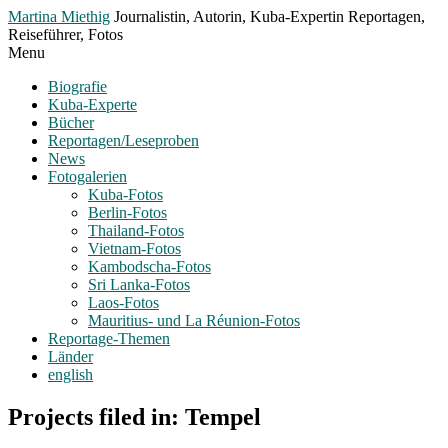
Toggle
Martina Miethig
Journalistin, Autorin, Kuba-Expertin Reportagen,
Menu
Reiseführer, Fotos
Menu
Biografie
Kuba-Experte
Bücher
Reportagen/Leseproben
News
Fotogalerien
Kuba-Fotos
Berlin-Fotos
Thailand-Fotos
Vietnam-Fotos
Kambodscha-Fotos
Sri Lanka-Fotos
Laos-Fotos
Mauritius- und La Réunion-Fotos
Reportage-Themen
Länder
english
Projects filed in: Tempel