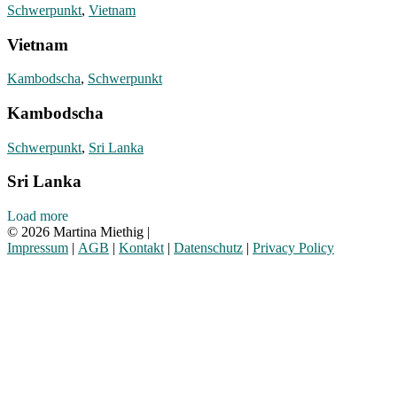
Schwerpunkt
,
Vietnam
Vietnam
Kambodscha
,
Schwerpunkt
Kambodscha
Schwerpunkt
,
Sri Lanka
Sri Lanka
Posts
Load more
© 2026 Martina Miethig |
navigation
Impressum
|
AGB
|
Kontakt
|
Datenschutz
|
Privacy Policy