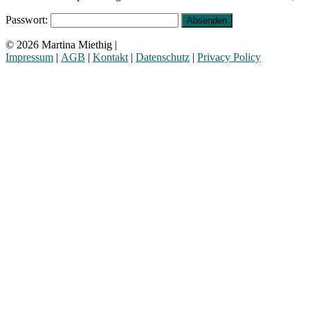
Passwort:
© 2026 Martina Miethig |
Impressum
|
AGB
|
Kontakt
|
Datenschutz
|
Privacy Policy