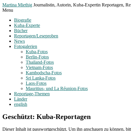
Toggle
Martina Miethig
Journalistin, Autorin, Kuba-Expertin Reportagen, Rei
Menu
Menu
Biografie
Kuba-Experte
Bücher
Reportagen/Leseproben
News
Fotogalerien
Kuba-Fotos
Berlin-Fotos
Thailand-Fotos
Vietnam-Fotos
Kambodscha-Fotos
Sri Lanka-Fotos
Laos-Fotos
Mauritius- und La Réunion-Fotos
Reportage-Themen
Länder
english
Geschützt: Kuba-Reportagen
Dieser Inhalt ist passwortgeschützt. Um ihn anschauen zu können, bit