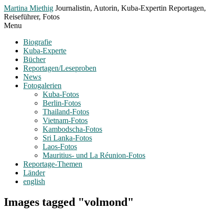
Toggle
Martina Miethig
Journalistin, Autorin, Kuba-Expertin Reportagen,
Menu
Reiseführer, Fotos
Menu
Biografie
Kuba-Experte
Bücher
Reportagen/Leseproben
News
Fotogalerien
Kuba-Fotos
Berlin-Fotos
Thailand-Fotos
Vietnam-Fotos
Kambodscha-Fotos
Sri Lanka-Fotos
Laos-Fotos
Mauritius- und La Réunion-Fotos
Reportage-Themen
Länder
english
Images tagged "volmond"