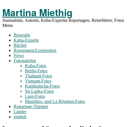
Toggle
Martina Miethig
Menu
Journalistin, Autorin, Kuba-Expertin Reportagen, Reiseführer, Fotos
Menu
Biografie
Kuba-Experte
Bücher
Reportagen/Leseproben
News
Fotogalerien
Kuba-Fotos
Berlin-Fotos
Thailand-Fotos
Vietnam-Fotos
Kambodscha-Fotos
Sri Lanka-Fotos
Laos-Fotos
Mauritius- und La Réunion-Fotos
Reportage-Themen
Länder
english