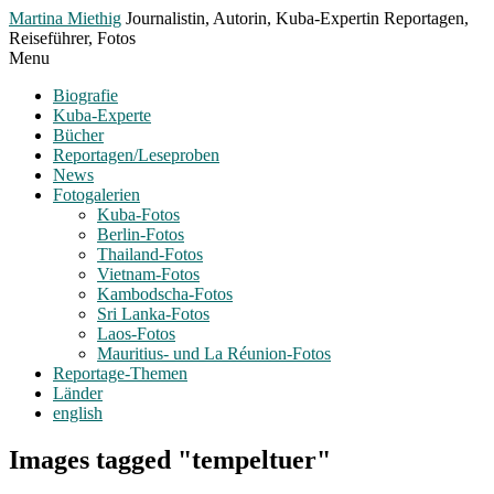
Toggle
Martina Miethig
Journalistin, Autorin, Kuba-Expertin Reportagen,
Menu
Reiseführer, Fotos
Menu
Biografie
Kuba-Experte
Bücher
Reportagen/Leseproben
News
Fotogalerien
Kuba-Fotos
Berlin-Fotos
Thailand-Fotos
Vietnam-Fotos
Kambodscha-Fotos
Sri Lanka-Fotos
Laos-Fotos
Mauritius- und La Réunion-Fotos
Reportage-Themen
Länder
english
Images tagged "tempeltuer"