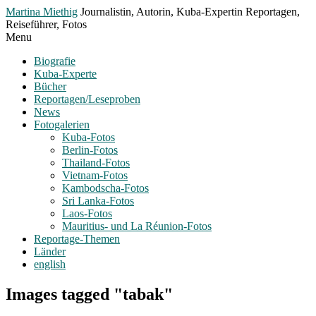
Toggle
Martina Miethig
Journalistin, Autorin, Kuba-Expertin Reportagen,
Menu
Reiseführer, Fotos
Menu
Biografie
Kuba-Experte
Bücher
Reportagen/Leseproben
News
Fotogalerien
Kuba-Fotos
Berlin-Fotos
Thailand-Fotos
Vietnam-Fotos
Kambodscha-Fotos
Sri Lanka-Fotos
Laos-Fotos
Mauritius- und La Réunion-Fotos
Reportage-Themen
Länder
english
Images tagged "tabak"