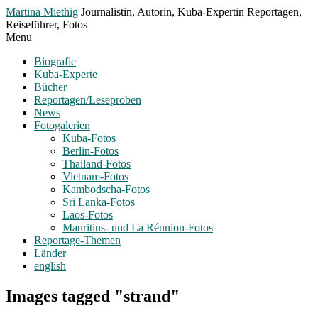
Toggle
Martina Miethig
Journalistin, Autorin, Kuba-Expertin Reportagen,
Menu
Reiseführer, Fotos
Menu
Biografie
Kuba-Experte
Bücher
Reportagen/Leseproben
News
Fotogalerien
Kuba-Fotos
Berlin-Fotos
Thailand-Fotos
Vietnam-Fotos
Kambodscha-Fotos
Sri Lanka-Fotos
Laos-Fotos
Mauritius- und La Réunion-Fotos
Reportage-Themen
Länder
english
Images tagged "strand"