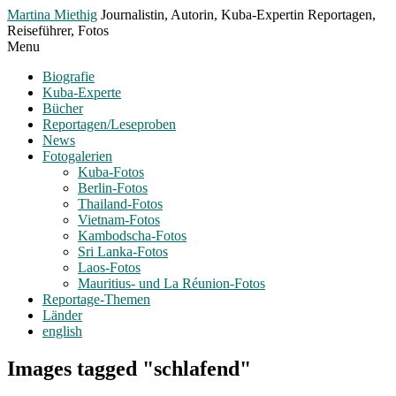
Toggle
Martina Miethig
Journalistin, Autorin, Kuba-Expertin Reportagen,
Menu
Reiseführer, Fotos
Menu
Biografie
Kuba-Experte
Bücher
Reportagen/Leseproben
News
Fotogalerien
Kuba-Fotos
Berlin-Fotos
Thailand-Fotos
Vietnam-Fotos
Kambodscha-Fotos
Sri Lanka-Fotos
Laos-Fotos
Mauritius- und La Réunion-Fotos
Reportage-Themen
Länder
english
Images tagged "schlafend"