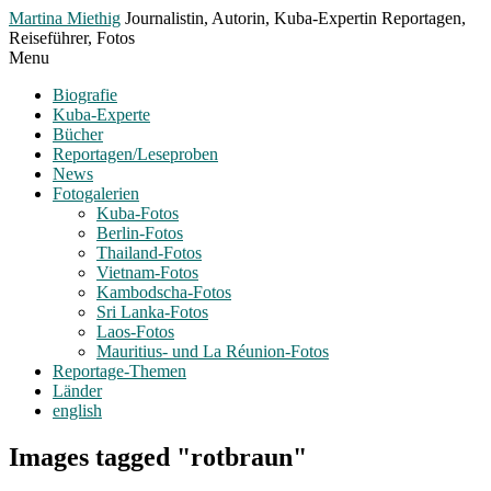
Toggle
Martina Miethig
Journalistin, Autorin, Kuba-Expertin Reportagen,
Menu
Reiseführer, Fotos
Menu
Biografie
Kuba-Experte
Bücher
Reportagen/Leseproben
News
Fotogalerien
Kuba-Fotos
Berlin-Fotos
Thailand-Fotos
Vietnam-Fotos
Kambodscha-Fotos
Sri Lanka-Fotos
Laos-Fotos
Mauritius- und La Réunion-Fotos
Reportage-Themen
Länder
english
Images tagged "rotbraun"