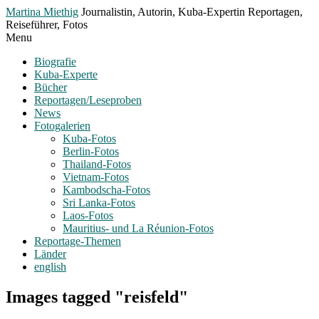
Toggle
Martina Miethig
Journalistin, Autorin, Kuba-Expertin Reportagen,
Menu
Reiseführer, Fotos
Menu
Biografie
Kuba-Experte
Bücher
Reportagen/Leseproben
News
Fotogalerien
Kuba-Fotos
Berlin-Fotos
Thailand-Fotos
Vietnam-Fotos
Kambodscha-Fotos
Sri Lanka-Fotos
Laos-Fotos
Mauritius- und La Réunion-Fotos
Reportage-Themen
Länder
english
Images tagged "reisfeld"