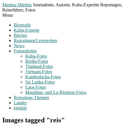
Toggle
Martina Miethig
Journalistin, Autorin, Kuba-Expertin Reportagen,
Menu
Reiseführer, Fotos
Menu
Biografie
Kuba-Experte
Bücher
Reportagen/Leseproben
News
Fotogalerien
Kuba-Fotos
Berlin-Fotos
Thailand-Fotos
Vietnam-Fotos
Kambodscha-Fotos
Sri Lanka-Fotos
Laos-Fotos
Mauritius- und La Réunion-Fotos
Reportage-Themen
Länder
english
Images tagged "reis"