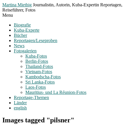
Toggle
Martina Miethig
Journalistin, Autorin, Kuba-Expertin Reportagen,
Menu
Reiseführer, Fotos
Menu
Biografie
Kuba-Experte
Bücher
Reportagen/Leseproben
News
Fotogalerien
Kuba-Fotos
Berlin-Fotos
Thailand-Fotos
Vietnam-Fotos
Kambodscha-Fotos
Sri Lanka-Fotos
Laos-Fotos
Mauritius- und La Réunion-Fotos
Reportage-Themen
Länder
english
Images tagged "pilsner"