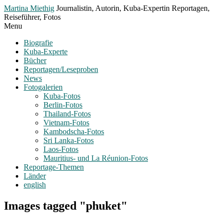
Toggle
Martina Miethig
Journalistin, Autorin, Kuba-Expertin Reportagen,
Menu
Reiseführer, Fotos
Menu
Biografie
Kuba-Experte
Bücher
Reportagen/Leseproben
News
Fotogalerien
Kuba-Fotos
Berlin-Fotos
Thailand-Fotos
Vietnam-Fotos
Kambodscha-Fotos
Sri Lanka-Fotos
Laos-Fotos
Mauritius- und La Réunion-Fotos
Reportage-Themen
Länder
english
Images tagged "phuket"