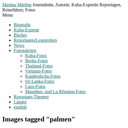
Toggle
Martina Miethig
Journalistin, Autorin, Kuba-Expertin Reportagen,
Menu
Reiseführer, Fotos
Menu
Biografie
Kuba-Experte
Bücher
Reportagen/Leseproben
News
Fotogalerien
Kuba-Fotos
Berlin-Fotos
Thailand-Fotos
Vietnam-Fotos
Kambodscha-Fotos
Sri Lanka-Fotos
Laos-Fotos
Mauritius- und La Réunion-Fotos
Reportage-Themen
Länder
english
Images tagged "palmen"