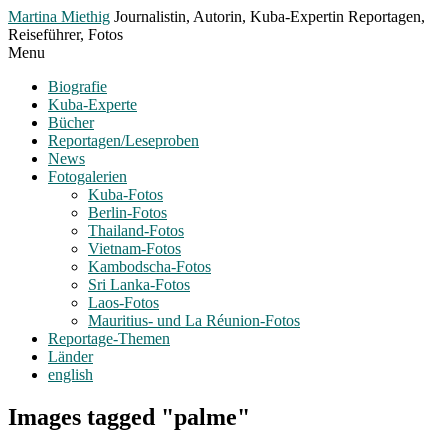
Toggle
Martina Miethig
Journalistin, Autorin, Kuba-Expertin Reportagen,
Menu
Reiseführer, Fotos
Menu
Biografie
Kuba-Experte
Bücher
Reportagen/Leseproben
News
Fotogalerien
Kuba-Fotos
Berlin-Fotos
Thailand-Fotos
Vietnam-Fotos
Kambodscha-Fotos
Sri Lanka-Fotos
Laos-Fotos
Mauritius- und La Réunion-Fotos
Reportage-Themen
Länder
english
Images tagged "palme"