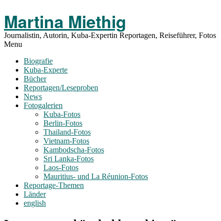
Toggle
Martina Miethig
Menu
Journalistin, Autorin, Kuba-Expertin Reportagen, Reiseführer, Fotos
Menu
Biografie
Kuba-Experte
Bücher
Reportagen/Leseproben
News
Fotogalerien
Kuba-Fotos
Berlin-Fotos
Thailand-Fotos
Vietnam-Fotos
Kambodscha-Fotos
Sri Lanka-Fotos
Laos-Fotos
Mauritius- und La Réunion-Fotos
Reportage-Themen
Länder
english