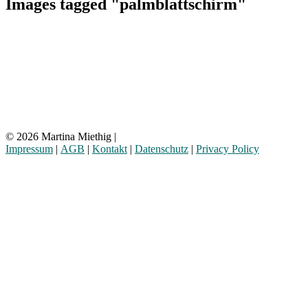
Images tagged "palmblattschirm"
© 2026 Martina Miethig |
Impressum
|
AGB
|
Kontakt
|
Datenschutz
|
Privacy Policy