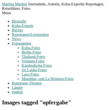
Toggle
Martina Miethig
Journalistin, Autorin, Kuba-Expertin Reportagen,
Menu
Reiseführer, Fotos
Menu
Biografie
Kuba-Experte
Bücher
Reportagen/Leseproben
News
Fotogalerien
Kuba-Fotos
Berlin-Fotos
Thailand-Fotos
Vietnam-Fotos
Kambodscha-Fotos
Sri Lanka-Fotos
Laos-Fotos
Mauritius- und La Réunion-Fotos
Reportage-Themen
Länder
english
Images tagged "opfergabe"