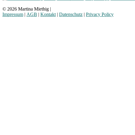
© 2026 Martina Miethig |
Impressum
|
AGB
|
Kontakt
|
Datenschutz
|
Privacy Policy