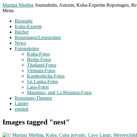
Toggle
Martina Miethig
Journalistin, Autorin, Kuba-Expertin Reportagen, Rei
Menu
Menu
Biografie
Kuba-Experte
Bücher
Reportagen/Leseproben
News
Fotogalerien
Kuba-Fotos
Berlin-Fotos
Thailand-Fotos
Vietnam-Fotos
Kambodscha-Fotos
Sri Lanka-Fotos
Laos-Fotos
Mauritius- und La Réunion-Fotos
Reportage-Themen
Länder
english
Images tagged "nest"