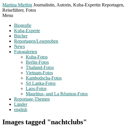
Toggle
Martina Miethig
Journalistin, Autorin, Kuba-Expertin Reportagen,
Menu
Reiseführer, Fotos
Menu
Biografie
Kuba-Experte
Bücher
Reportagen/Leseproben
News
Fotogalerien
Kuba-Fotos
Berlin-Fotos
Thailand-Fotos
Vietnam-Fotos
Kambodscha-Fotos
Sri Lanka-Fotos
Laos-Fotos
Mauritius- und La Réunion-Fotos
Reportage-Themen
Länder
english
Images tagged "nachtclubs"