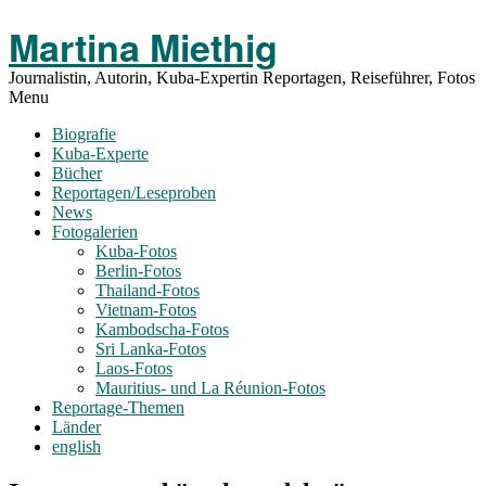
Toggle
Martina Miethig
Menu
Journalistin, Autorin, Kuba-Expertin Reportagen, Reiseführer, Fotos
Menu
Biografie
Kuba-Experte
Bücher
Reportagen/Leseproben
News
Fotogalerien
Kuba-Fotos
Berlin-Fotos
Thailand-Fotos
Vietnam-Fotos
Kambodscha-Fotos
Sri Lanka-Fotos
Laos-Fotos
Mauritius- und La Réunion-Fotos
Reportage-Themen
Länder
english