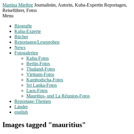
Toggle
Martina Miethig
Journalistin, Autorin, Kuba-Expertin Reportagen,
Menu
Reiseführer, Fotos
Menu
Biografie
Kuba-Experte
Bücher
Reportagen/Leseproben
News
Fotogalerien
Kuba-Fotos
Berlin-Fotos
Thailand-Fotos
Vietnam-Fotos
Kambodscha-Fotos
Sri Lanka-Fotos
Laos-Fotos
Mauritius- und La Réunion-Fotos
Reportage-Themen
Länder
english
Images tagged "mauritius"