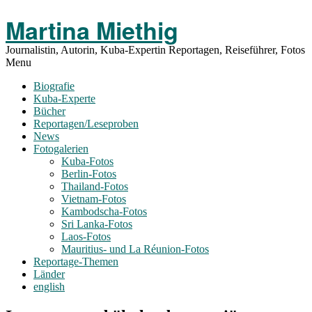
Toggle
Martina Miethig
Menu
Journalistin, Autorin, Kuba-Expertin Reportagen, Reiseführer, Fotos
Menu
Biografie
Kuba-Experte
Bücher
Reportagen/Leseproben
News
Fotogalerien
Kuba-Fotos
Berlin-Fotos
Thailand-Fotos
Vietnam-Fotos
Kambodscha-Fotos
Sri Lanka-Fotos
Laos-Fotos
Mauritius- und La Réunion-Fotos
Reportage-Themen
Länder
english