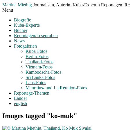
Toggle
Martina Miethig
Journalistin, Autorin, Kuba-Expertin Reportagen, Rei
Menu
Menu
Biografie
Kuba-Experte
Bücher
Reportagen/Leseproben
News
Fotogalerien
Kuba-Fotos
Berlin-Fotos
Thailand-Fotos
Vietnam-Fotos
Kambodscha-Fotos
Sri Lanka-Fotos
Laos-Fotos
Mauritius- und La Réunion-Fotos
Reportage-Themen
Länder
english
Images tagged "ko-muk"