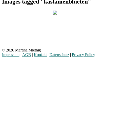
Images tagged "kastanienblueten"
© 2026 Martina Miethig |
Impressum
|
AGB
|
Kontakt
|
Datenschutz
|
Privacy Policy