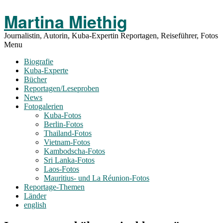
Toggle
Martina Miethig
Menu
Journalistin, Autorin, Kuba-Expertin Reportagen, Reiseführer, Fotos
Menu
Biografie
Kuba-Experte
Bücher
Reportagen/Leseproben
News
Fotogalerien
Kuba-Fotos
Berlin-Fotos
Thailand-Fotos
Vietnam-Fotos
Kambodscha-Fotos
Sri Lanka-Fotos
Laos-Fotos
Mauritius- und La Réunion-Fotos
Reportage-Themen
Länder
english