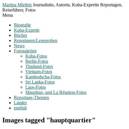
Toggle
Martina Miethig
Journalistin, Autorin, Kuba-Expertin Reportagen,
Menu
Reiseführer, Fotos
Menu
Biografie
Kuba-Experte
Bücher
Reportagen/Leseproben
News
Fotogalerien
Kuba-Fotos
Berlin-Fotos
Thailand-Fotos
Vietnam-Fotos
Kambodscha-Fotos
Sri Lanka-Fotos
Laos-Fotos
Mauritius- und La Réunion-Fotos
Reportage-Themen
Länder
english
Images tagged "hauptquartier"