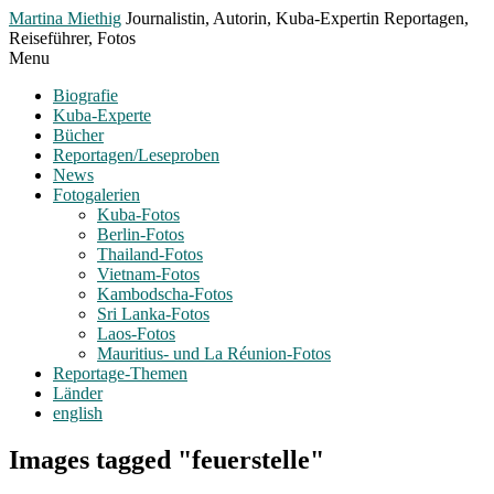
Toggle
Martina Miethig
Journalistin, Autorin, Kuba-Expertin Reportagen,
Menu
Reiseführer, Fotos
Menu
Biografie
Kuba-Experte
Bücher
Reportagen/Leseproben
News
Fotogalerien
Kuba-Fotos
Berlin-Fotos
Thailand-Fotos
Vietnam-Fotos
Kambodscha-Fotos
Sri Lanka-Fotos
Laos-Fotos
Mauritius- und La Réunion-Fotos
Reportage-Themen
Länder
english
Images tagged "feuerstelle"