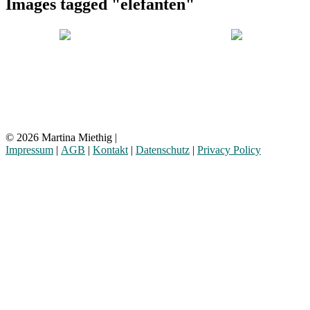
Images tagged "elefanten"
© 2026 Martina Miethig |
Impressum
|
AGB
|
Kontakt
|
Datenschutz
|
Privacy Policy