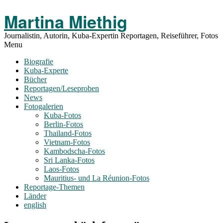
Toggle
Martina Miethig
Menu
Journalistin, Autorin, Kuba-Expertin Reportagen, Reiseführer, Fotos
Menu
Biografie
Kuba-Experte
Bücher
Reportagen/Leseproben
News
Fotogalerien
Kuba-Fotos
Berlin-Fotos
Thailand-Fotos
Vietnam-Fotos
Kambodscha-Fotos
Sri Lanka-Fotos
Laos-Fotos
Mauritius- und La Réunion-Fotos
Reportage-Themen
Länder
english