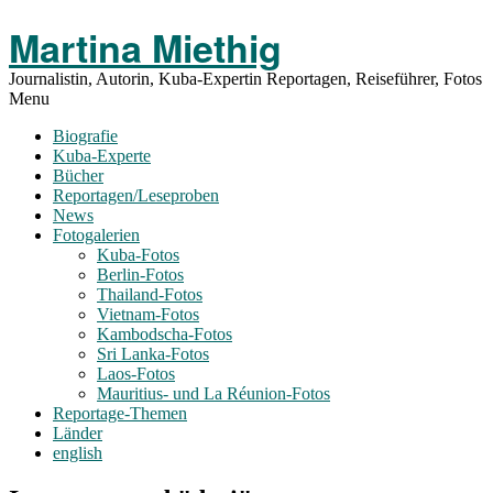
Toggle
Martina Miethig
Menu
Journalistin, Autorin, Kuba-Expertin Reportagen, Reiseführer, Fotos
Menu
Biografie
Kuba-Experte
Bücher
Reportagen/Leseproben
News
Fotogalerien
Kuba-Fotos
Berlin-Fotos
Thailand-Fotos
Vietnam-Fotos
Kambodscha-Fotos
Sri Lanka-Fotos
Laos-Fotos
Mauritius- und La Réunion-Fotos
Reportage-Themen
Länder
english