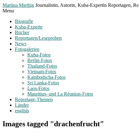
Toggle
Martina Miethig
Journalistin, Autorin, Kuba-Expertin Reportagen, Rei
Menu
Menu
Biografie
Kuba-Experte
Bücher
Reportagen/Leseproben
News
Fotogalerien
Kuba-Fotos
Berlin-Fotos
Thailand-Fotos
Vietnam-Fotos
Kambodscha-Fotos
Sri Lanka-Fotos
Laos-Fotos
Mauritius- und La Réunion-Fotos
Reportage-Themen
Länder
english
Images tagged "drachenfrucht"