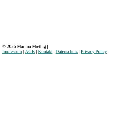
© 2026 Martina Miethig |
Impressum
|
AGB
|
Kontakt
|
Datenschutz
|
Privacy Policy