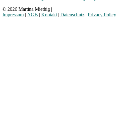
© 2026 Martina Miethig |
Impressum
|
AGB
|
Kontakt
|
Datenschutz
|
Privacy Policy