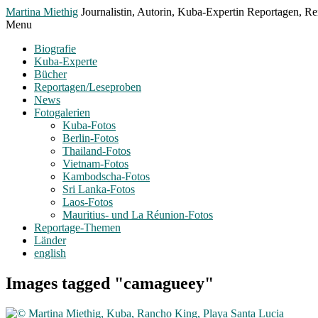
Toggle
Martina Miethig
Journalistin, Autorin, Kuba-Expertin Reportagen, Rei
Menu
Menu
Biografie
Kuba-Experte
Bücher
Reportagen/Leseproben
News
Fotogalerien
Kuba-Fotos
Berlin-Fotos
Thailand-Fotos
Vietnam-Fotos
Kambodscha-Fotos
Sri Lanka-Fotos
Laos-Fotos
Mauritius- und La Réunion-Fotos
Reportage-Themen
Länder
english
Images tagged "camagueey"