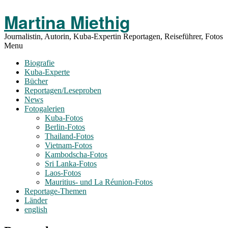
Toggle
Martina Miethig
Menu
Journalistin, Autorin, Kuba-Expertin Reportagen, Reiseführer, Fotos
Menu
Biografie
Kuba-Experte
Bücher
Reportagen/Leseproben
News
Fotogalerien
Kuba-Fotos
Berlin-Fotos
Thailand-Fotos
Vietnam-Fotos
Kambodscha-Fotos
Sri Lanka-Fotos
Laos-Fotos
Mauritius- und La Réunion-Fotos
Reportage-Themen
Länder
english